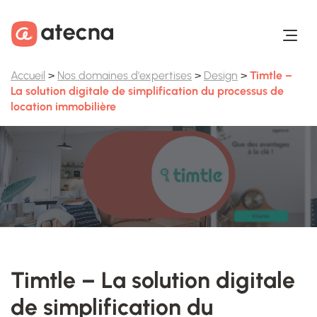
Aller au contenu
Aller au footer
Accueil
>
Nos domaines d'expertises
>
Design
>
Timtle –
La solution digitale de simplification du processus de
location immobilière
Timtle – La solution digitale
de simplification du