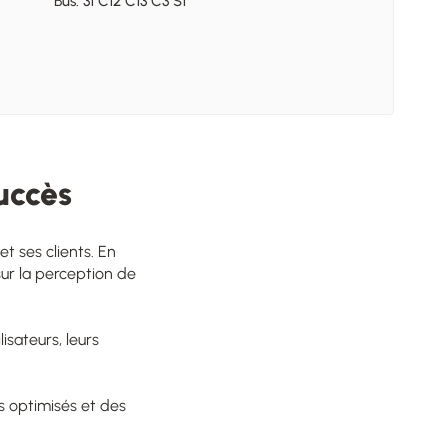
Bus: 31 C12 C13 C3 S1
uccès
t ses clients. En
sur la perception de
isateurs, leurs
rs optimisés et des