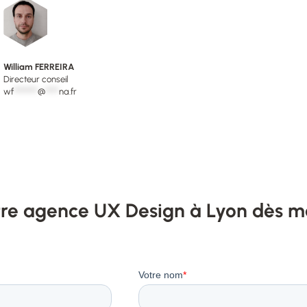
William FERREIRA
Directeur conseil
wf
*******
@
****
na.fr