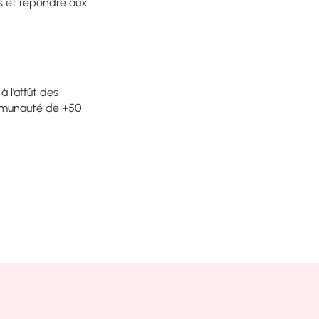
ts et répondre aux
 l’affût des
ommunauté de +50