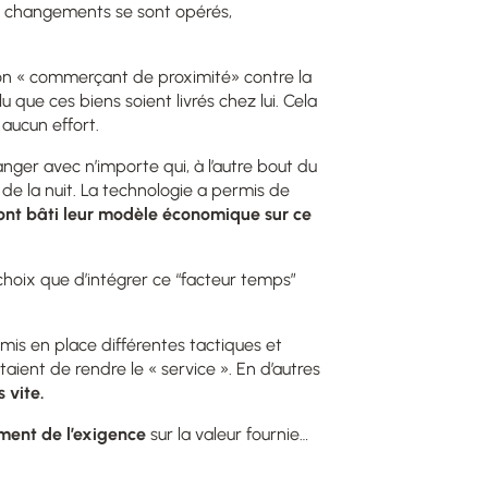
 changements se sont opérés,
n son « commerçant de proximité» contre la
oulu que ces biens soient livrés chez lui. Cela
 aucun effort.
anger avec n’importe qui, à l’autre bout du
e la nuit. La technologie a permis de
ont bâti leur mod
èle économique sur ce
choix que d’
intégrer
ce “facteur temps”
t mis en place différentes tactiques et
aient de rendre le « service ». En d’autres
 vite.
riment de l’exigence
sur la valeur fournie
…