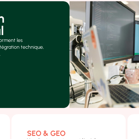
n
l
forment les
intégration technique,
.
SEO & GEO