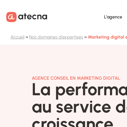
Aller au contenu
Aller au footer
L’agence
Accueil
>
Nos domaines d'expertises
>
Marketing digital 
AGENCE CONSEIL EN MARKETING DIGITAL
La performa
au service d
croissance