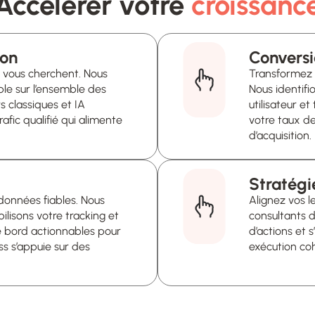
Accélérer votre
croissanc
ion
s vous cherchent. Nous
Transformez 
able sur l’ensemble des
Nous identifi
 classiques et IA
utilisateur e
afic qualifié qui alimente
votre taux d
d’acquisition.
Stratégi
 données fiables. Nous
Alignez vos l
bilisons votre tracking et
consultants 
e bord actionnables pour
d’actions et 
s s’appuie sur des
exécution co