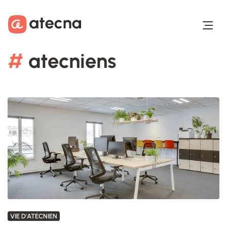
Aller au contenu
Aller au footer
#
atecniens
VIE D'ATECNIEN