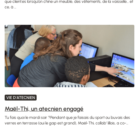
que client.es lorsqu’on chine un meuble, des vêtements, de la vaisselle… et
ce, à ...
VIE D'ATECNIEN
Maël-Thi, un atecnien engagé
Tu fais quoi le mardi soir ?Pendant que je faisais du sport ou buvais des
verres en terrasse (oui le gap est grand), Maël-Thi, collab' lillois, a co-...