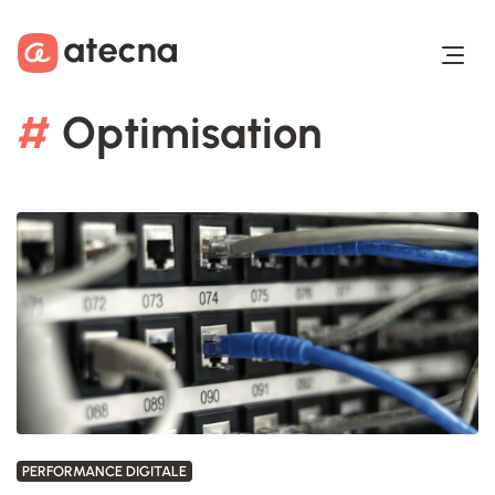
Aller au contenu
Aller au footer
#
Optimisation
PERFORMANCE DIGITALE