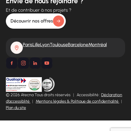
Envie de nous rejoindre ?
Et de contribuer à nos projets ?
Découvrir nos offres
Paris
Lille
Lyon
Toulouse
Barcelone
Montréal
© 2026 Atecna Tous droits réservés
|
Accessibilité :
Déclaration
d’accessiblité
|
Mentions légales & Politique de confidentialité
|
Plan du site